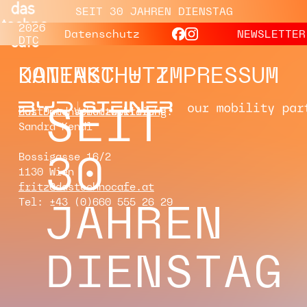
SEIT 30 JAHREN DIENSTAG
2026
Datenschutz
NEWSLETTER
DTC
KONTAKT + IMPRESSUM
DATENSCHUTZ
11.08.
11.08.
ALEX KOHN,
SCHEIBOSAN
SEIT
Host und Verantwortliche:
Zur Datenschutzerklärung
BERLIN
Sandra Kendl
FUNKY, ELECTRO, HOUSE, GROOVE
HOUSE, TECH HOUSE
30
Bossigasse 16/2
1130 Wien
fritz@dastechnocafe.at
JAHREN
Tel: +43 (0)660 555 26 29
DIENSTAG